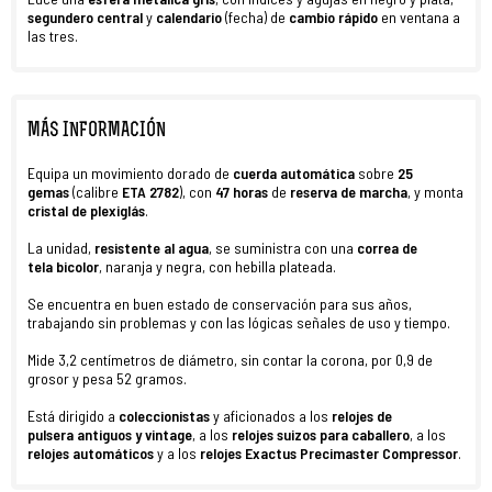
segundero central
y
calendario
(fecha) de
cambio rápido
en ventana a
las tres.
MÁS INFORMACIÓN
Equipa un movimiento dorado de
cuerda automática
sobre
25
gemas
(calibre
ETA 2782
), con
47 horas
de
reserva de marcha
, y monta
cristal de plexiglás
.
La unidad,
resistente al agua
, se suministra con una
correa
de
tela
bicolor
, naranja y negra, con hebilla plateada.
Se encuentra en buen estado de conservación para sus años,
trabajando sin problemas y con las lógicas señales de uso y tiempo.
Mide 3,2 centímetros de diámetro, sin contar la corona, por 0,9 de
grosor y pesa 52 gramos.
Está dirigido a
coleccionistas
y aficionados a los
relojes de
pulsera antiguos y vintage
, a los
relojes suizos para caballero
, a los
relojes automáticos
y a los
relojes Exactus Precimaster Compressor
.