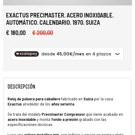
EXACTUS PRECIMASTER. ACERO INOXIDABLE.
AUTOMÁTICO. CALENDARIO. 1970. SUIZA
€ 180,00
€ 200,00
DESCRIPCIÓN
Reloj de pulsera para caballero
fabricado en
Suiza
por la casa
Exactus
alrededor de los
años setenta
.
Se trata del modelo
Precimaster Compressor
que viene acabado en
acero inoxidable
y monta
fondo a presión
grabado con las
especificaciones técnicas.
Luce una
esfera metálica gris
, con índices y agujas en negro y plata,