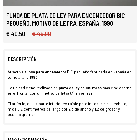
FUNDA DE PLATA DE LEY PARA ENCENDEDOR BIC
PEQUEÑO. MOTIVO DE LETRA. ESPAÑA. 1990
€ 40,50
€ 45,00
DESCRIPCIÓN
Atractiva
funda para e
ncendedor
BIC pequeño fabricada en
España
en
torno al año
1990
.
La unidad viene realizada en
plata de ley
de
915 milésimas
y se adorna
en el frontal con un motivo de
letra
(A)
en relieve
.
El artículo, con la parte inferior extraíble para introducir el mechero,
mide 6,2 centímetros de largo por 2,3 de ancho y 1,2 de grosor y
pesa 15 gramos.