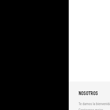
NOSOTROS
Te damos la bienvenid
Conócenos mejor