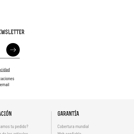
NEWSLETTER
vacidad
caciones
 email
ACIÓN
GARANTÍA
amos tu pedido?
Cobertura mundial
 de los artículos
Web confiable