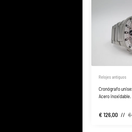
Relojes antiguos
Cronógrafo unise
Acero inoxidable.
€ 126,00
//
€