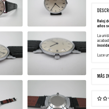
DESCR
Reloj d
años s
La unid
acabad
inoxid
Luce u
MÁS I