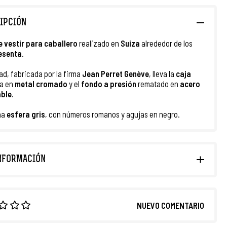
IPCIÓN
e vestir para caballero
realizado en
Suiza
alrededor de los
esenta
.
ad, fabricada por la firma
Jean Perret Genève
, lleva la
caja
a en
metal cromado
y el
fondo a presión
rematado en
acero
able
.
na
esfera gris
, con números romanos y agujas en negro.
NFORMACIÓN
NUEVO COMENTARIO