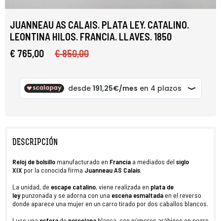
JUANNEAU AS CALAIS. PLATA LEY. CATALINO.
LEONTINA HILOS. FRANCIA. LLAVES. 1850
€ 765,00
€ 850,00
DESCRIPCIÓN
R
eloj
de
bolsillo
manufacturado en
Francia
a mediados del
siglo
XIX
por la conocida firma
Juanneau AS Calais
.
La unidad, de
escape
catalino
, viene realizada en
plata de
ley
punzonada y se adorna con una
escena esmaltada
en el reverso
donde aparece una mujer en un carro tirado por dos caballos blancos.
Luce una
esfera
de
porcelana
blanca, con números arábigos en negro