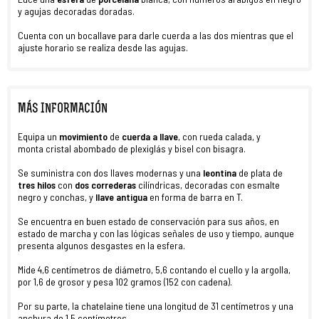
y agujas decoradas doradas.
Cuenta con un bocallave para darle cuerda a las dos mientras que el
ajuste horario se realiza desde las agujas.
MÁS INFORMACIÓN
Equipa un
movimiento
de
cuerda a llave
, con rueda calada,
y
monta cristal abombado de plexiglás y bisel con bisagra.
Se suministra con dos llaves modernas y una
leontina
de plata de
tres hilos
con
dos correderas
cilíndricas, decoradas con esmalte
negro y conchas, y
llave antigua
en forma de barra en T.
Se encuentra en buen estado de conservación para sus años, en
estado de marcha y con las lógicas señales de uso y tiempo, aunque
presenta algunos desgastes en la esfera.
Mide 4,6 centímetros de diámetro, 5,6 contando el cuello y la argolla,
por 1,6 de grosor y pesa 102 gramos (152 con cadena).
Por su parte, la chatelaine tiene una longitud de 31 centímetros y una
anchura de 1,5 centímetros.