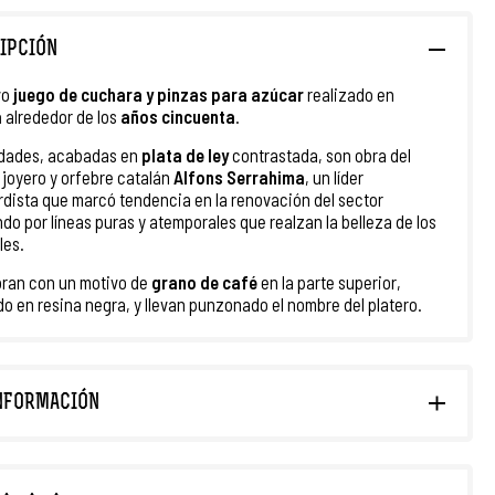
IPCIÓN
vo
juego de cuchara y pinzas para azúcar
realizado en
a
alrededor de los
años cincuenta
.
idades, acabadas en
plata de ley
contrastada, son obra del
joyero y orfebre catalán
Alfons Serrahima
, un líder
dista que marcó tendencia en la renovación del sector
do por líneas puras y atemporales que realzan la belleza de los
les.
ran con un motivo de
grano de café
en la parte superior,
o en resina negra, y llevan punzonado el nombre del platero.
NFORMACIÓN