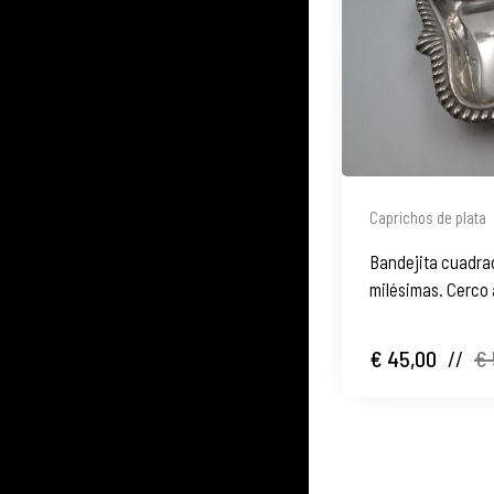
Caprichos de plata
Bandejita cuadrad
milésimas. Cerco
€ 45,00
//
€ 