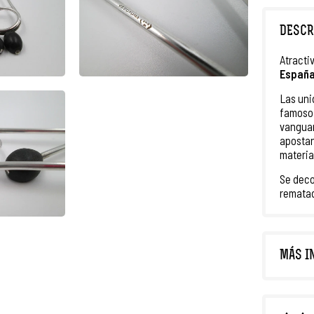
DESCR
Atracti
Españ
Las un
famoso 
vanguar
apostan
materia
Se deco
rematad
MÁS I