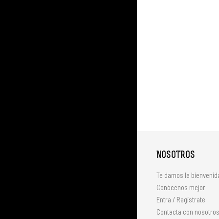
NOSOTROS
Te damos la bienvenid
Conócenos mejor
Entra / Regístrate
Contacta con nosotro