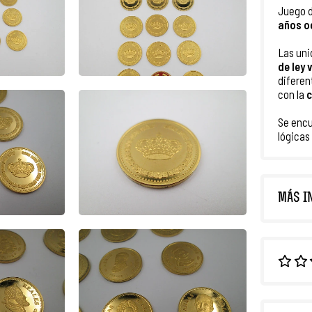
Juego 
años o
Las uni
de ley 
diferen
con la
c
Se encu
lógicas
MÁS I