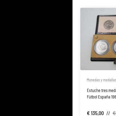
Monedas y medalla
Estuche tres meda
Fútbol España 19
€ 135,00
//
€