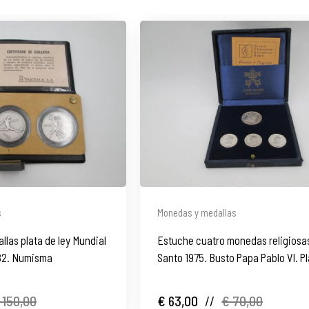
s
Monedas y medallas
llas plata de ley Mundial
Estuche cuatro monedas religiosa
82. Numisma
Santo 1975. Busto Papa Pablo VI. P
ley. Italia
 150,00
€ 63,00
//
€ 70,00