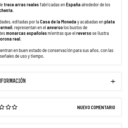
de
trece arras reales
fabricadas en
España
alrededor de los
chenta
.
dades, editadas por la
Casa de la Moneda
y acabadas en
plata
vermeil
, representan en el
anverso
los bustos de
tes
monarcas españoles
mientras que el
reverso
se ilustra
orona real
.
entran en buen estado de conservación para sus años, con las
 señales de uso y tiempo.
NFORMACIÓN
NUEVO COMENTARIO