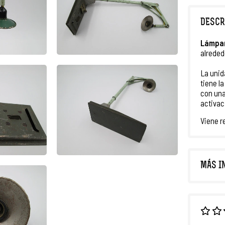
DESCR
Lámpar
alreded
La unid
tiene la
con una
activac
Viene r
MÁS I