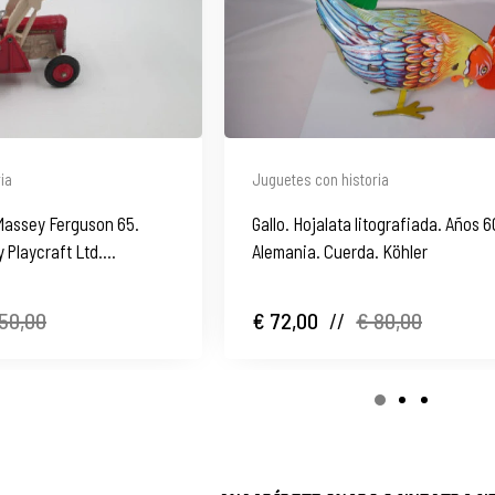
ia
Juguetes con historia
Massey Ferguson 65.
Gallo. Hojalata litografiada. Años 6
 Playcraft Ltd.
Alemania. Cuerda. Köhler
50,00
€ 72,00
//
€ 80,00