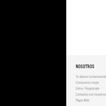
NOSOTROS
Te damos la bienvenid
Conócenos mejor
Entra / Regístrate
Contacta con nosotro
Mapa Web