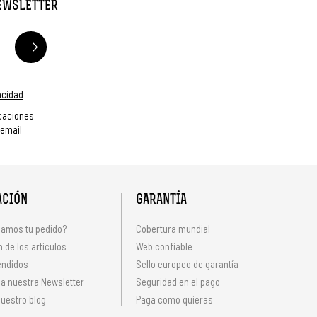
NEWSLETTER
vacidad
caciones
 email
ACIÓN
GARANTÍA
amos tu pedido?
Cobertura mundial
 de los artículos
Web confiable
endidos
Sello europeo de garantía
 a nuestra Newsletter
Seguridad en el pago
uestro blog
Paga como quieras