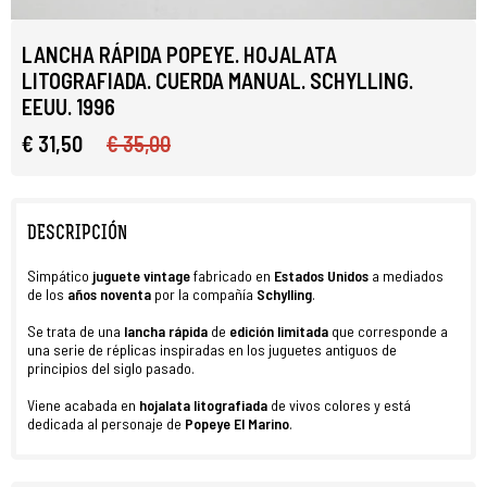
LANCHA RÁPIDA POPEYE. HOJALATA
LITOGRAFIADA. CUERDA MANUAL. SCHYLLING.
EEUU. 1996
€ 31,50
€ 35,00
DESCRIPCIÓN
Simpático
juguete vintage
fabricado en
Estados Unidos
a mediados
de los
años noventa
por la compañía
Schylling
.
Se trata de una
lancha rápida
de
edición limitada
que corresponde a
una serie de réplicas inspiradas en los juguetes antiguos de
principios del siglo pasado.
Viene acabada en
hojalata litografiada
de vivos colores y está
dedicada al personaje de
Popeye El Marino
.