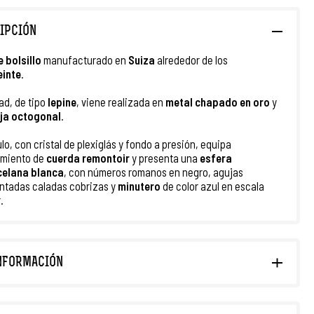
IPCIÓN
e bolsillo
manufacturado
en
Suiza
alrededor de los
einte
.
ad, de tipo
lepine
, viene realizada en
metal chapado en oro
y
ja octogonal
.
ulo, con cristal de plexiglás y fondo a presión, equipa
imiento de
cuerda remontoir
y presenta una
esfera
celana blanca
, con números romanos en negro, agujas
tadas caladas cobrizas y
minutero
de color azul en escala
.
NFORMACIÓN