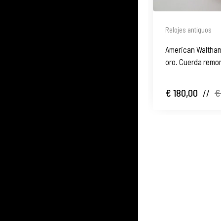
Relojes antiguos
American Waltham
oro. Cuerda remon
€ 180,00
//
€