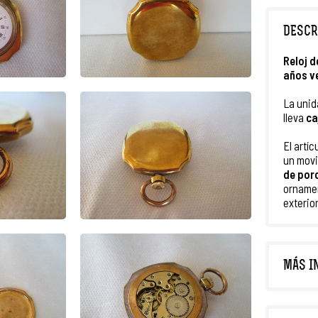
DESCR
Reloj d
años v
La unid
lleva
ca
El artíc
un mov
de por
ornamen
exterior
MÁS I