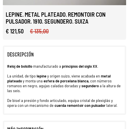
LEPINE. METAL PLATEADO. REMONTOIR CON
PULSADOR. 1910. SEGUNDERO. SUIZA
€ 121,50
€ 135,00
DESCRIPCIÓN
R
eloj
de
bolsillo
manufacturado a
principios del siglo XX
.
La unidad, de tipo
lepine
y origen suizo, viene acabada en
metal
plateado
y monta una
esfera de porcelana blanca,
con números
romanos en negro, agujas caladas doradas y
segundero
a la altura de
las seis.
De bisel a presión y fondo articulado, equipa cristal de plexiglás y
opera con un mecanismo de
cuerda remontoir
con pulsador
lateral.