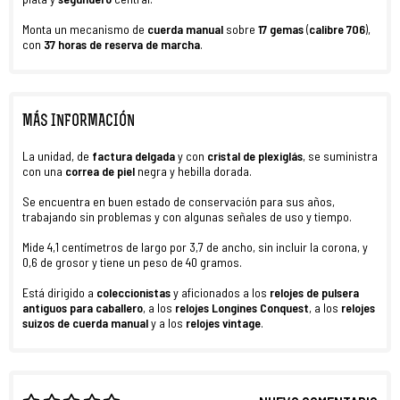
Monta un mecanismo de
cuerda manual
sobre
17
gemas
(
calibre 706
),
con
37 horas de reserva de marcha
.
MÁS INFORMACIÓN
La unidad, de
factura delgada
y con
cristal de plexiglás
, se suministra
con una
correa de piel
negra y hebilla dorada.
Se encuentra en buen estado de conservación para sus años,
trabajando sin problemas y con algunas señales de uso y tiempo.
Mide 4,1 centímetros de largo por 3,7 de ancho, sin incluir la corona, y
0,6 de grosor y tiene un peso de 40 gramos.
Está dirigido a
coleccionistas
y aficionados a los
relojes
de pulsera
antiguos para caballero
, a los
relojes Longines Conquest
, a los
relojes
suizos de cuerda manual
y a los
relojes vintage
.