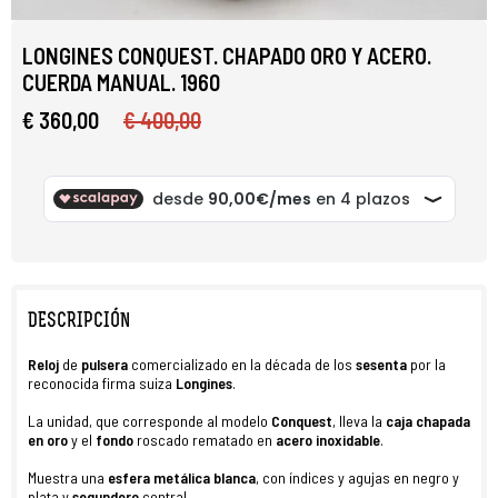
LONGINES CONQUEST. CHAPADO ORO Y ACERO.
CUERDA MANUAL. 1960
€ 360,00
€ 400,00
DESCRIPCIÓN
Reloj
de
pulsera
comercializado en la década de los
sesenta
por la
reconocida firma suiza
Longines
.
La unidad, que corresponde al modelo
Conquest
, lleva la
caja chapada
en oro
y el
fondo
roscado rematado en
acero inoxidable
.
Muestra una
esfera metálica
blanca
, con índices y agujas en negro y
plata y
segundero
central.