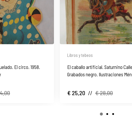
Libros y tebeos
uelado. El circo. 1958.
El caballo artificial. Saturnino Call
y
Grabados negro. Ilustraciones Mé
Bringa
14,00
€ 25,20
//
€ 28,00