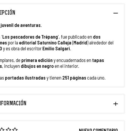
IPCIÓN
juvenil de aventuras
.
 '
Los pescadores de Trépang
', fue publicado en
dos
nes
por la
e
ditorial
Saturnino Calleja
(
Madrid
) alrededor del
10
y es obra del escritor
Emilio Salgari
.
mplares, de
primera edición
y encuadernados en
tapas
s
, incluyen
dibujos en negro
en el interior.
las
portadas ilustradas
y tienen
251 páginas
cada uno.
NFORMACIÓN
NUEVO COMENTARIO