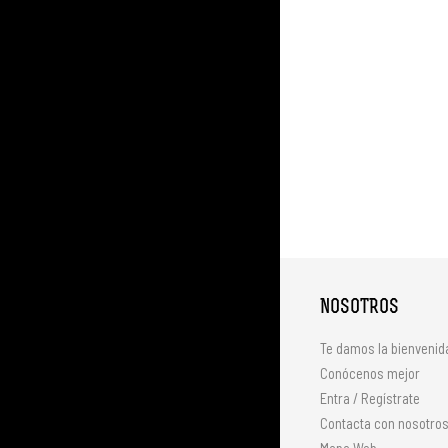
NOSOTROS
Te damos la bienvenid
Conócenos mejor
Entra / Regístrate
Contacta con nosotro
Mapa Web