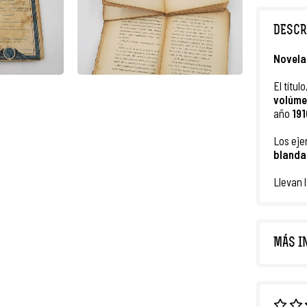
DESCR
Novela 
El título,
volúme
año
19
Los eje
blanda
Llevan 
MÁS I