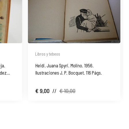
Libros y tebeos
eja.
Heidi. Juana Spyri. Molino. 1956.
ndez
Ilustraciones J. P. Bocquet. 116 Págs.
€ 9,00
//
€ 10,00