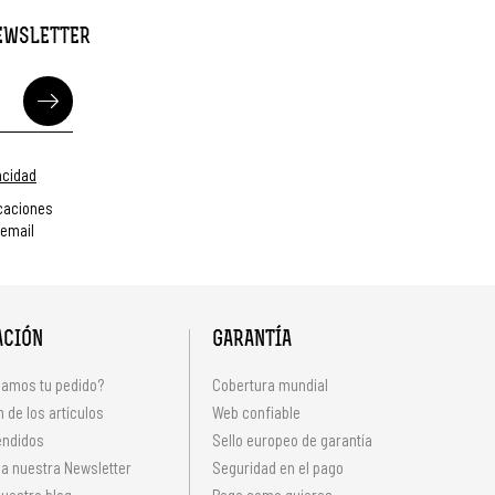
NEWSLETTER
vacidad
caciones
 email
ACIÓN
GARANTÍA
amos tu pedido?
Cobertura mundial
 de los artículos
Web confiable
endidos
Sello europeo de garantía
 a nuestra Newsletter
Seguridad en el pago
uestro blog
Paga como quieras