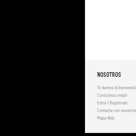
NOSOTROS
Te damos la bienvenid
Conócenos mejor
Entra / Regístrate
Contacta con nosotro
Mapa Web