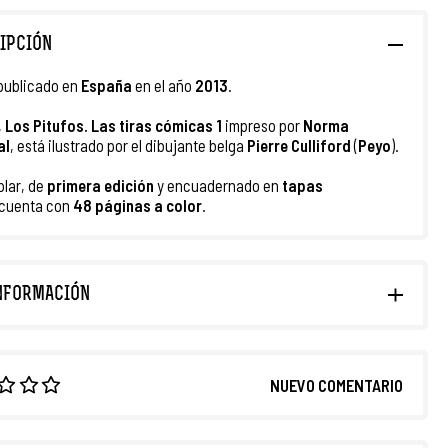
IPCIÓN
publicado en
España
en el año
2013
.
,
Los Pitufos. Las tiras cómicas 1
impreso por
Norma
al
, está ilustrado por el dibujante belga
Pierre Culliford
(
Peyo
).
plar, de
primera
edición
y encuadernado en
tapas
 cuenta con
48
páginas a color
.
NFORMACIÓN
NUEVO COMENTARIO