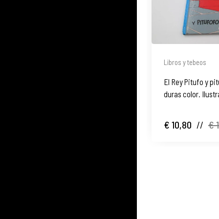
Libros y tebeos
El Rey Pitufo y p
duras color. Ilust
2006
€ 10,80
//
€ 