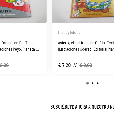
Libros y tebeos
itufofonía en Do. Tapas
Astérix, el mal trago de Obélix. Tex
raciones Peyo. Planeta,
ilustraciones Uderzo. Editorial Pla
1996
12,00
€ 7,20
//
€ 8,00
SUSCRÍBETE AHORA A NUESTRO 