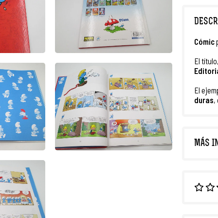
DESCR
Cómic
El título
Editori
El ejem
duras
,
MÁS I