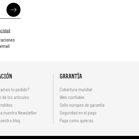
vacidad
caciones
 email
ACIÓN
GARANTÍA
amos tu pedido?
Cobertura mundial
 de los artículos
Web confiable
endidos
Sello europeo de garantía
 a nuestra Newsletter
Seguridad en el pago
uestro blog
Paga como quieras