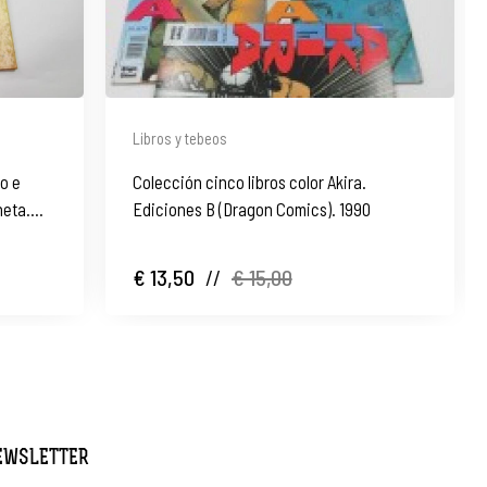
Libros y tebeos
to e
Colección cinco libros color Akira.
neta.
Ediciones B (Dragon Comics). 1990
€ 13,50
//
€ 15,00
NEWSLETTER