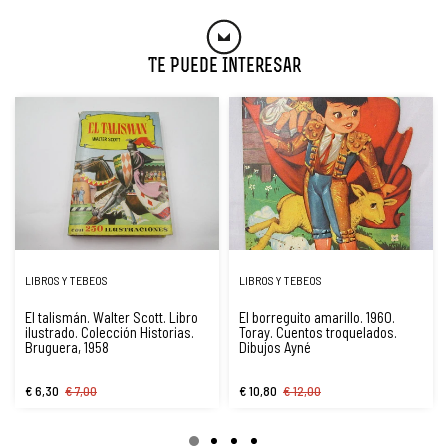
Te Puede Interesar
LIBROS Y TEBEOS
LIBROS Y TEBEOS
El talismán. Walter Scott. Libro
El borreguito amarillo. 1960.
ilustrado. Colección Historias.
Toray. Cuentos troquelados.
Bruguera, 1958
Dibujos Ayné
€ 6,30
€ 7,00
€ 10,80
€ 12,00