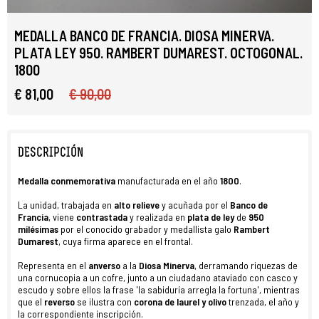
MEDALLA BANCO DE FRANCIA. DIOSA MINERVA.
PLATA LEY 950. RAMBERT DUMAREST. OCTOGONAL.
1800
€ 81,00
€ 90,00
DESCRIPCIÓN
Medalla conmemorativa
manufacturada en el año
1800
.
La unidad, trabajada en
alto relieve
y acuñada por el
Banco de
Francia
, viene
contrastada
y realizada en
plata de ley
de
950
milésimas
por el conocido grabador y medallista galo
Rambert
Dumarest
, cuya firma aparece en el frontal.
Representa en el
anverso
a la
Diosa Minerva
, derramando riquezas de
una cornucopia a un cofre, junto a un ciudadano ataviado con casco y
escudo y sobre ellos la frase 'la sabiduría arregla la fortuna', mientras
que el
reverso
se ilustra con
corona de laurel y olivo
trenzada, el año y
la correspondiente inscripción.