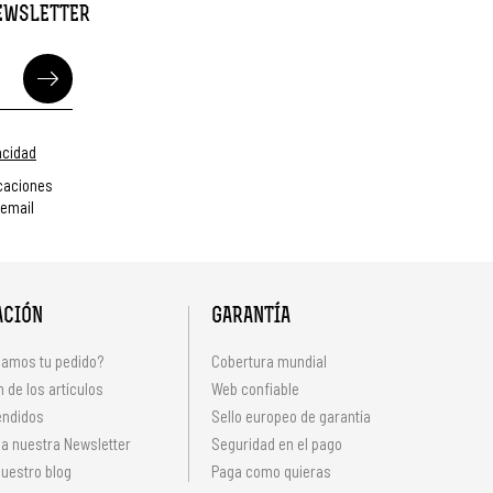
NEWSLETTER
vacidad
caciones
 email
ACIÓN
GARANTÍA
amos tu pedido?
Cobertura mundial
 de los artículos
Web confiable
endidos
Sello europeo de garantía
 a nuestra Newsletter
Seguridad en el pago
uestro blog
Paga como quieras