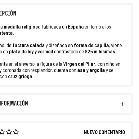
IPCIÓN
va
medalla religiosa
fabricada en
España
en torno a los
etenta
.
ad, de
factura calada
y diseñada en
forma de capilla
, viene
a en
plata de ley
y vermeil
contrastada de
925 milésimas
.
nta en el anverso la figura de la
Virgen del Pilar
, con niño en
y coronada con resplandor, cuenta con
asa y argolla
y se
 con
cruz griega
.
NFORMACIÓN
NUEVO COMENTARIO