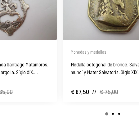
s
Monedas y medallas
lada Santiago Matamoros.
Medalla octogonal de bronce. Salv
 argolla. Siglo XIX.
mundi y Mater Salvatoris. Siglo XIX
65,00
€ 67,50
//
€ 75,00