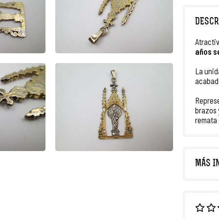
DESCR
Atracti
años
s
La unid
acabad
Represe
brazos 
remata
MÁS I