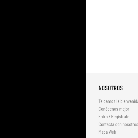
NOSOTROS
Te damos la bienvenid
Conócenos mejor
Entra / Regístrate
Contacta con nosotro
Mapa Web