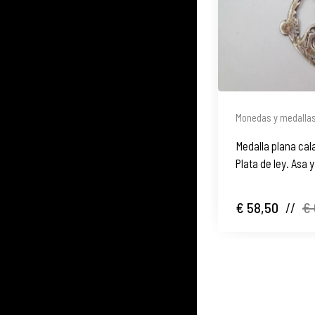
Monedas y medalla
Medalla plana ca
Plata de ley. Asa y
España
€ 58,50
//
€ 