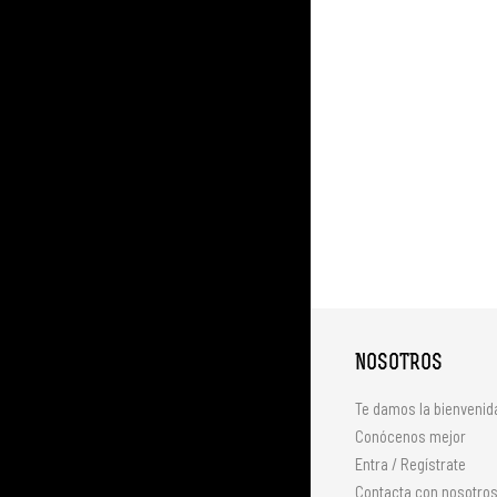
NOSOTROS
Te damos la bienvenid
Conócenos mejor
Entra / Regístrate
Contacta con nosotro