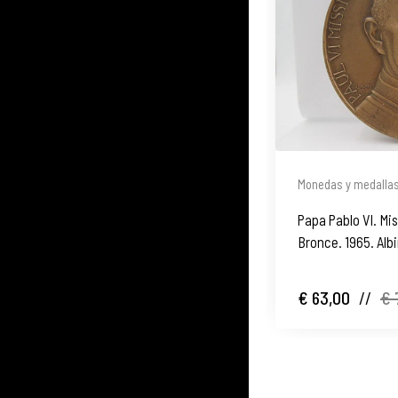
Monedas y medalla
Papa Pablo VI. Mi
Bronce. 1965. Al
€ 63,00
//
€ 