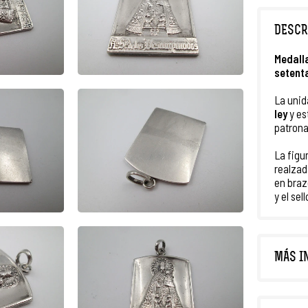
DESCR
Medall
setent
La unid
ley
y es
patrona
La figu
realzad
en braz
y el sel
MÁS I