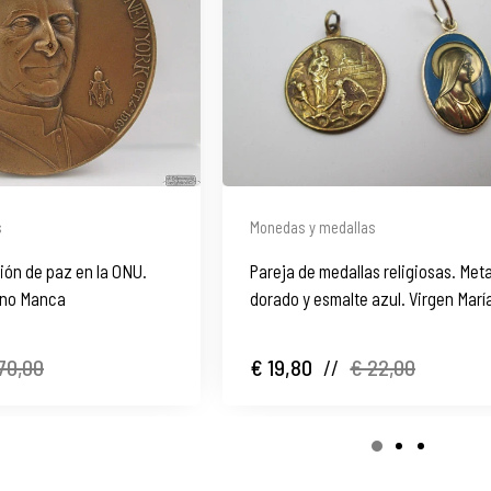
s
Monedas y medallas
sión de paz en la ONU.
Pareja de medallas religiosas. Meta
bino Manca
dorado y esmalte azul. Virgen Marí
España. 1970
70,00
€ 19,80
//
€ 22,00