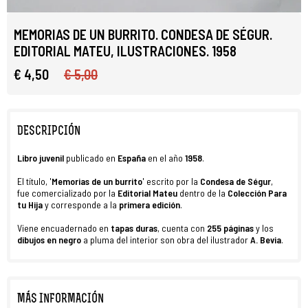
MEMORIAS DE UN BURRITO. CONDESA DE SÉGUR.
EDITORIAL MATEU, ILUSTRACIONES. 1958
€ 4,50
€ 5,00
DESCRIPCIÓN
Libro juvenil
publicado en
España
en el año
1958
.
El título, '
Memorias de un burrito
' escrito por la
Condesa de Ségur
,
fue
comercializado por la
Editorial Mateu
dentro de la
Colección Para
tu Hija
y corresponde a la
primera
edición
.
Viene encuadernado en
tapas duras
, cuenta con
255
páginas
y los
dibujos en negro
a pluma del interior son obra del ilustrador
A. Bevia
.
MÁS INFORMACIÓN