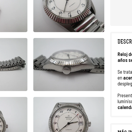
DESCR
Reloj d
años s
Se trat
en
acer
despleg
Presen
luminis
calend