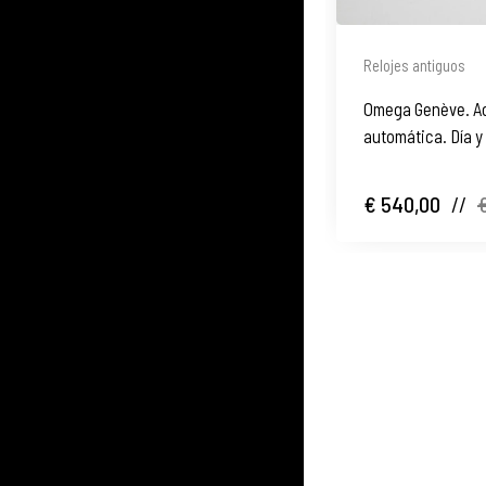
Relojes antiguos
Omega Genève. Ac
automática. Día y
€ 540,00
//