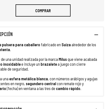
COMPRAR
IPCIÓN
e pulsera para caballero
fabricado en
Suiza
alrededor de los
etenta
.
a de una unidad realizada por la marca
Milus
que viene acabada
o inoxidable
e incluye un
brazalete
a juego con cierre
able de seguridad.
ta una
esfera metálica blanca
, con números arábigos y agujas
centes en negro,
segundero central
con remate rojo y
ario
(fecha) en ventana a las tres de
cambio rápido
.