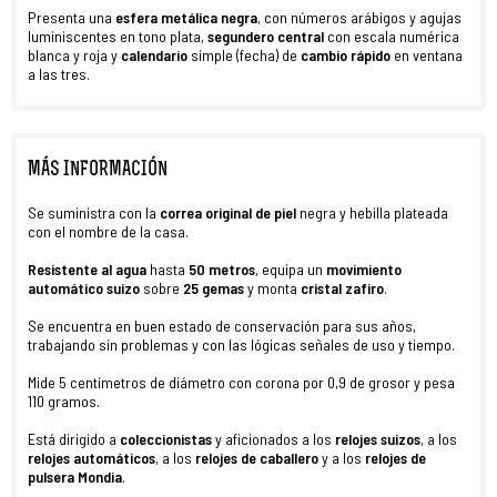
Presenta una
esfera metálica negra
, con números arábigos y agujas
luminiscentes en tono plata,
segundero central
con escala numérica
blanca y roja y
calendario
simple (fecha) de
cambio rápido
en ventana
a las tres.
MÁS INFORMACIÓN
Se suministra con la
correa original de piel
negra y hebilla plateada
con el nombre de la casa.
Resistente al agua
hasta
50 metros
, equipa un
movimiento
automático suizo
sobre
25 gemas
y monta
cristal zafiro
.
Se encuentra en buen estado de conservación para sus años,
trabajando sin problemas y con las lógicas señales de uso y tiempo.
Mide 5 centímetros de diámetro con corona por 0,9 de grosor y pesa
110 gramos.
Está dirigido a
coleccionistas
y aficionados a los
relojes suizos
, a los
relojes automáticos
, a los
r
elojes de caballero
y a los
relojes de
pulsera
Mondia
.