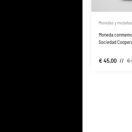
Monedas y medalla
Moneda conmemora
Sociedad Coopera
1984
€ 45,00
//
€ 