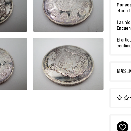
Moned
el año
1
La uni
Encuen
El artí
centíme
MÁS I