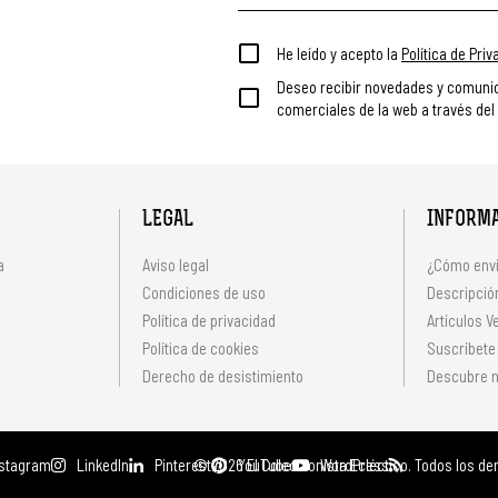
He leído y acepto la
Política de Pri
Deseo recibir novedades y comuni
comerciales de la web a través del
LEGAL
INFORM
a
Aviso legal
¿Cómo envi
Condiciones de uso
Descripción
Política de privacidad
Artículos V
s
Política de cookies
Suscríbete
Derecho de desistimiento
Descubre n
nstagram
LinkedIn
Pinterest
© 2026 El Coleccionista Ecléctico.
YouTube
WordPress
Todos los de