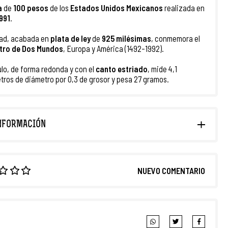
a
de
100 pesos
de los
Estados Unidos Mexicanos
realizada en
991
.
dad, acabada en
plata de ley
de
925 milésimas
, conmemora el
tro de Dos Mundos
, Europa y América (1492-1992).
culo, de forma redonda y con el
canto estriado
, mide 4,1
tros de diámetro por 0,3 de grosor y pesa 27 gramos.
NFORMACIÓN
NUEVO COMENTARIO