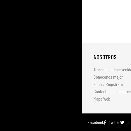
NOSOTROS
Te damos la bienvenid
Conócenos mejor
Entra / Regístrate
Contacta con nosotro
Mapa Web
Facebook
Twitter
I