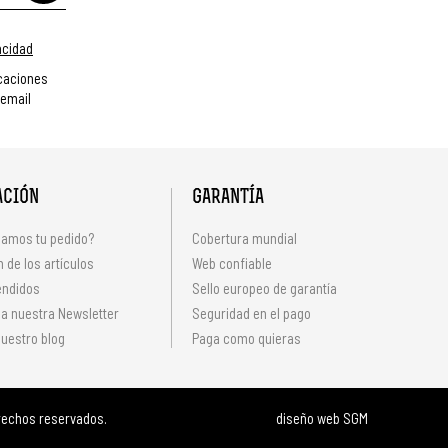
vacidad
caciones
 email
ACIÓN
GARANTÍA
amos tu pedido?
Cobertura mundial
 de los artículos
Web confiable
endidos
Sello europeo de garantía
 a nuestra Newsletter
Seguridad en el pago
uestro blog
Paga como quieras
rechos reservados.
diseño web SGM