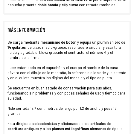
capucha y monta
doble banda
y
clip curvo
con remate romboidal.
MÁS INFORMACIÓN
Se carga mediante
mecanismo de botón
y equipa un
plumín
en
oro
de
14 quilates
, de trazo medio-grueso, respiradero circular y escritura
fluida y agradable. Lleva grabado el contraste, el
número 4
y el
nombre de la firma.
Luce estampado en el capuchón y el cuerpo el nombre de la casa
bávara con el dibujo de la montaña, la referencia a la serie y la patente
y en el culote muestra los dígitos del modelo y el tipo de punta.
Se encuentra en buen estado de conservación para sus años,
funcionando sin problemas y con pocas señales de uso y tiempo para
su edad.
Mide cerrada 12,7 centímetros de largo por 1,2 de ancho y pesa 16
gramos.
Está dirigida a
coleccionistas
y aficionados a los
artículos de
escritura antiguos
y a las
plumas estilográficas
alemanas
de época.