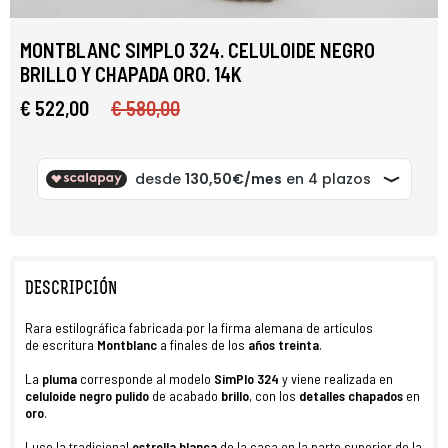
MONTBLANC SIMPLO 324. CELULOIDE NEGRO
BRILLO Y CHAPADA ORO. 14K
€ 522,00
€ 580,00
DESCRIPCIÓN
Rara estilográfica fabricada por la firma alemana de artículos
de escritura
Montblanc
a finales de los
años treinta
.
La
pluma
corresponde al modelo
SimPlo 324
y viene realizada en
celuloide negro pulido
de acabado
brillo
, con los
detalles
chapados
en
oro
.
Luce la tradicional
estrella blanca
de la casa en la parte superior de la