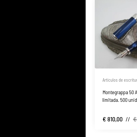
Artículos de escritu
Montegrappa 50 A
limitada. 500 uni
€ 810,00
//
€