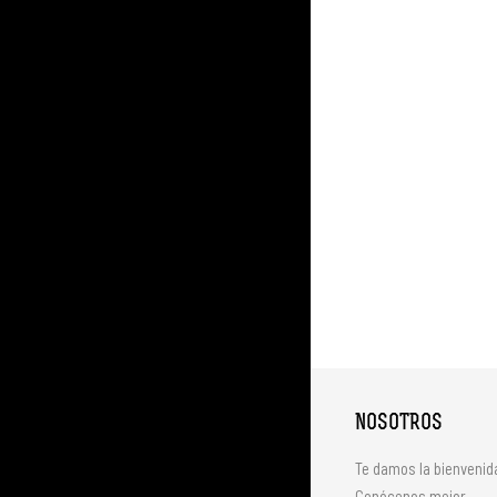
NOSOTROS
Te damos la bienvenid
Conócenos mejor