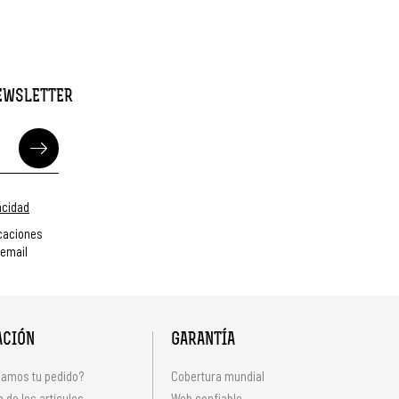
NEWSLETTER
vacidad
caciones
 email
ACIÓN
GARANTÍA
amos tu pedido?
Cobertura mundial
 de los artículos
Web confiable