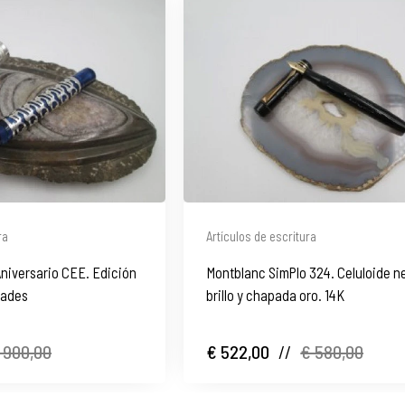
ra
Artículos de escritura
niversario CEE. Edición
Montblanc SimPlo 324. Celuloide n
dades
brillo y chapada oro. 14K
 900,00
€ 522,00
//
€ 580,00