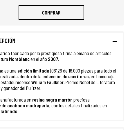
COMPRAR
IPCIÓN
ráfica fabricada por la prestigiosa firma alemana de artículos
itura
Montblanc
en el año
2007
.
ma
es una
edición limitada
(06126 de 16.000 piezas para todo el
realizada, dentro de la
colección de escritores
, en homenaje
r estadounidense
William Faulkner
, Premio Nobel de Literatura
 y ganador del Pulitzer.
manufacturada en
resina negra marrón
preciosa
e
de
acabado madreperla
, con los detalles finalizados en
platinado
.