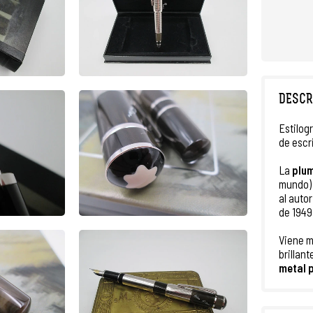
DESCR
Estilog
de escr
La
plu
mundo) 
al auto
de 1949
Viene 
brillant
metal 