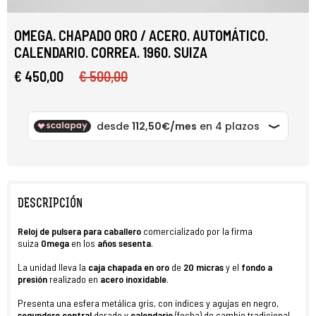
OMEGA. CHAPADO ORO / ACERO. AUTOMÁTICO.
CALENDARIO. CORREA. 1960. SUIZA
€ 450,00
€ 500,00
DESCRIPCIÓN
Reloj
de
pulsera para
caballero
comercializado por la firma
suiza
Omega
en los
años sesenta
.
La unidad lleva la
caja chapada en oro
de
20 micras
y el
fondo a
presión
realizado en
acero inoxidable
.
Presenta una esfera metálica gris, con índices y agujas en negro,
segundero central
dorado y
calendario
(fecha) de cambio tradicional