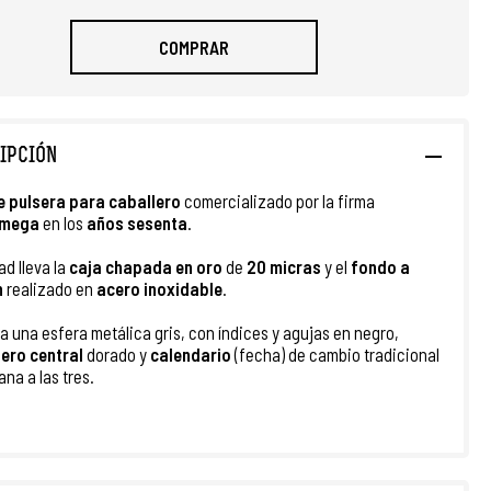
COMPRAR
IPCIÓN
e
pulsera para
caballero
comercializado por la firma
mega
en los
años sesenta
.
ad lleva la
caja chapada en oro
de
20 micras
y el
fondo a
n
realizado en
acero inoxidable
.
a una esfera metálica gris, con índices y agujas en negro,
ero central
dorado y
calendario
(fecha) de cambio tradicional
ana a las tres.