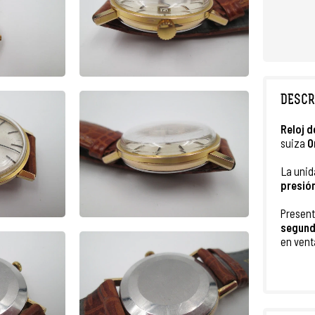
DESCR
Reloj
d
suiza
O
La unid
presió
Present
segund
en vent