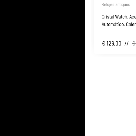
Relojes antiguos
Cristal Watch. Ac
Automático. Calen
1970. Suiza
€ 126,00
//
€