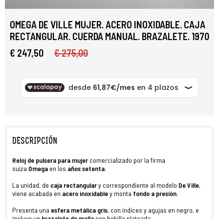
OMEGA DE VILLE MUJER. ACERO INOXIDABLE. CAJA
RECTANGULAR. CUERDA MANUAL. BRAZALETE. 1970
€ 247,50
€ 275,00
DESCRIPCIÓN
Reloj
de
pulsera para
mujer
comercializado por la firma
suiza
Omega
en los
años setenta
.
La unidad, de
caja rectangular
y correspondiente al modelo
De Ville
,
viene acabada en
acero inoxidable
y monta
fondo a presión
.
Presenta una
esfera metálica gris
, con índices y agujas en negro, e
incluye un
brazalete de malla
con hebilla plateada.