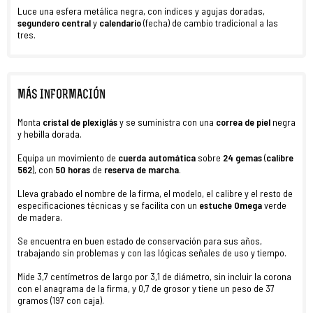
Luce una esfera metálica negra, con índices y agujas doradas,
segundero central
y
calendario
(fecha) de cambio tradicional a las
tres.
MÁS INFORMACIÓN
Monta
cristal de plexiglás
y se suministra con una
correa de piel
negra
y hebilla dorada.
Equipa un movimiento de
cuerda automática
sobre
24 gemas
(
calibre
562
), con
50 horas
de
reserva de marcha
.
Lleva grabado el nombre de la firma, el modelo, el calibre y el resto de
especificaciones técnicas y se facilita con un
estuche Omega
verde
de madera.
Se encuentra en buen estado de conservación para sus años,
trabajando sin problemas y con las lógicas señales de uso y tiempo.
Mide 3,7 centímetros de largo por 3,1 de diámetro, sin incluir la corona
con el anagrama de la firma, y 0,7 de grosor y tiene un peso de 37
gramos (197 con caja).