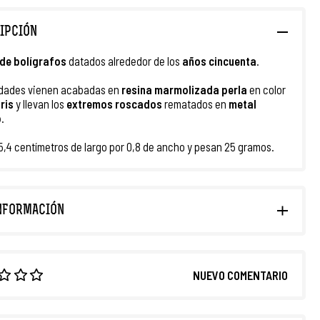
IPCIÓN
 de bolígrafos
datados alrededor de los
años cincuenta
.
dades vienen acabadas en
resina marmolizada
perla
en color
gris
y llevan los
extremos roscados
rematados en
metal
o
.
5,4 centímetros de largo por 0,8 de ancho y pesan 25 gramos.
NFORMACIÓN
NUEVO COMENTARIO