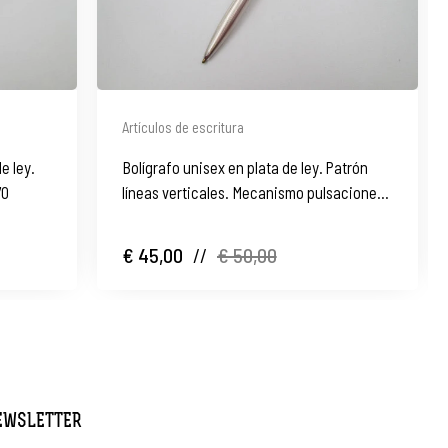
Artículos de escritura
e ley.
Bolígrafo unisex en plata de ley. Patrón
70
líneas verticales. Mecanismo pulsaciones.
1990
€ 45,00
//
€ 50,00
NEWSLETTER