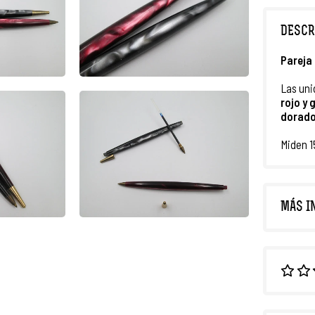
DESCR
Pareja
Las uni
rojo y 
dorad
Miden 1
MÁS I