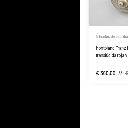
Artículos de escritu
Montblanc Franz 
translúcida roja y
€ 360,00
//
€