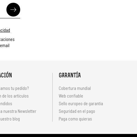
vacidad
caciones
 email
ACIÓN
GARANTÍA
amos tu pedido?
Cobertura mundial
 de los artículos
Web confiable
endidos
Sello europeo de garantía
 a nuestra Newsletter
Seguridad en el pago
uestro blog
Paga como quieras