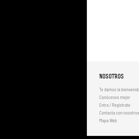
NOSOTROS
Te damos la bienvenid
Conócenos mejor
Entra / Regístrate
Contacta con nosotro
Mapa Web