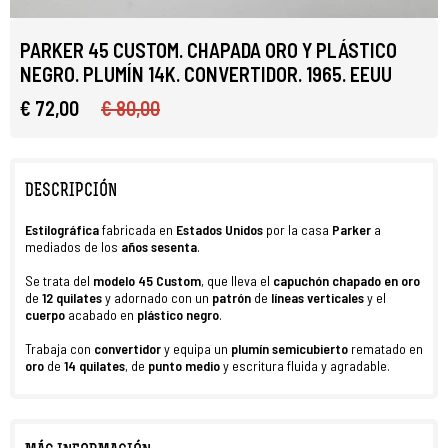
PARKER 45 CUSTOM. CHAPADA ORO Y PLÁSTICO
NEGRO. PLUMÍN 14K. CONVERTIDOR. 1965. EEUU
€ 72,00
€ 80,00
DESCRIPCIÓN
Estilográfica
fabricada
en
Estados Unidos
por la casa
Parker
a
mediados de los
años
sesenta
.
Se trata del
modelo 45 Custom
, que lleva el
capuchón
chapado en oro
de
12 quilates
y adornado con un
patrón
de
líneas verticales
y el
cuerpo
acabado en
plástico negro
.
Trabaja con
convertidor
y equipa un
plumín semicubierto
rematado en
oro
de
14 quilates
, de
punto medio
y escritura fluida y agradable.