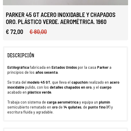
PARKER 45 GT ACERO INOXIDABLE Y CHAPADOS
ORO. PLÁSTICO VERDE. AEROMÉTRICA. 1960
€ 72,00
€ 80,00
DESCRIPCIÓN
Estilográfica
fabricada
en
Estados Unidos
por la casa
Parker
a
principios de los
años
sesenta
.
Se trata del
modelo 45 GT
, que lleva el
capuchón
realizado en
acero
inoxidable
pulido, con los
detalles chapados
en
oro
, y el
cuerpo
acabado en
plástico verde
.
Trabaja con sistema de
carga aerométrica
y equipa un
plumín
semicubierto rematado en
oro
de
14 quilates
, de
punto fino
(
F
) y
escritura fluida y agradable.