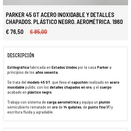
PARKER 45 GT ACERO INOXIDABLE Y DETALLES
CHAPADOS. PLÁSTICO NEGRO. AEROMÉTRICA. 1960
€ 76,50
€ 85,00
DESCRIPCIÓN
Estilográfica
fabricada
en
Estados Unidos
por la casa
Parker
a
principios de los
años
sesenta
.
Se trata del
modelo 45 GT
, que lleva el
capuchón
realizado en
acero
inoxidable
pulido, con los
detalles chapados
en
oro
, y el
cuerpo
acabado en
plástico negro
.
Trabaja con sistema de
carga aerométrica
y equipa un
plumín
semicubierto rematado en
oro
de
14 quilates
, de
punto fino
(
F
) y
escritura fluida y agradable.