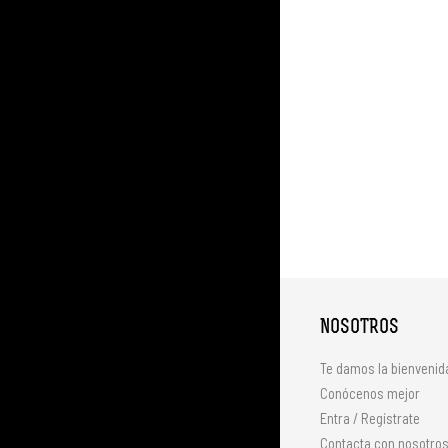
NOSOTROS
Te damos la bienvenid
Conócenos mejor
Entra / Regístrate
Contacta con nosotro