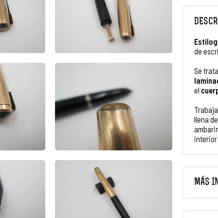
DESCR
Estilog
de escr
Se trat
lamina
el
cuer
Trabaja
llena d
ambarin
interio
MÁS I