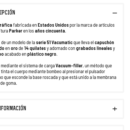
IPCIÓN
ráfica
fabricada en
Estados Unidos
por la marca de artículos
itura
Parker
en los
años cincuenta
.
a de un modelo de la
serie 51 Vacumatic
que lleva el
capuchón
do
en
oro
de
14 quilates
y adornado con
grabados lineales
y
po
acabado en
plástico negro
.
 mediante el sistema de carga
Vacuum-filler
, un método que
e tinta el cuerpo mediante bombeo al presionar el pulsador
o que esconde la base roscada y que está unido a la membrana
r de goma.
NFORMACIÓN