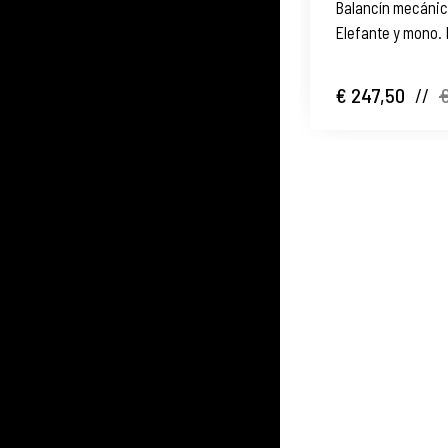
Balancín mecáni
Elefante y mono. 
1950
€ 247,50
//
€