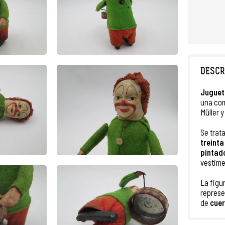
DESCR
Juguet
una com
Müller 
Se trat
treinta
pintad
vestime
La figu
represe
de
cuer