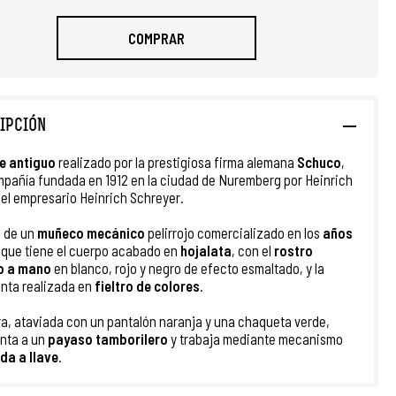
COMPRAR
IPCIÓN
e antiguo
realizado por la prestigiosa firma alemana
Schuco
,
pañía fundada en 1912 en la ciudad de Nuremberg por Heinrich
y el empresario Heinrich Schreyer.
a de un
muñeco mecánico
pelirrojo comercializado en los
años
que tiene el cuerpo acabado en
hojalata
, con el
rostro
o a mano
en blanco, rojo y negro de efecto esmaltado, y la
nta realizada en
fieltro de colores
.
ra, ataviada con un pantalón naranja y una chaqueta verde,
nta a un
payaso tamborilero
y trabaja mediante mecanismo
da a llave
.