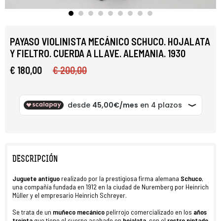
PAYASO VIOLINISTA MECÁNICO SCHUCO. HOJALATA
Y FIELTRO. CUERDA A LLAVE. ALEMANIA. 1930
€ 180,00
€ 200,00
DESCRIPCIÓN
Juguete antiguo
realizado por la prestigiosa firma alemana
Schuco
,
una compañía fundada en 1912 en la ciudad de Nuremberg por Heinrich
Müller y el empresario Heinrich Schreyer.
Se trata de un
muñeco mecánico
pelirrojo comercializado en los
años
treinta
que tiene el cuerpo acabado en
hojalata
, con el
rostro pintado