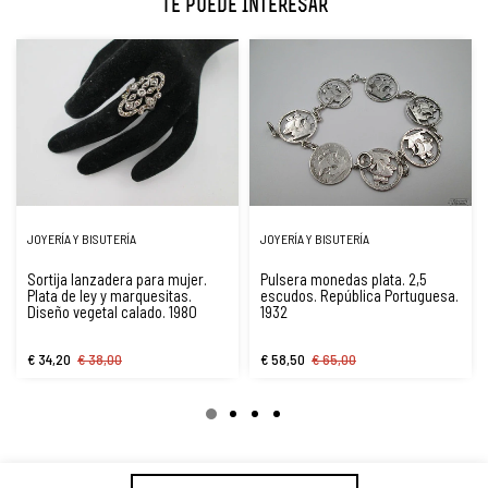
Te Puede Interesar
JOYERÍA Y BISUTERÍA
JOYERÍA Y BISUTERÍA
Sortija lanzadera para mujer.
Pulsera monedas plata. 2,5
Plata de ley y marquesitas.
escudos. República Portuguesa.
Diseño vegetal calado. 1980
1932
€ 34,20
€ 38,00
€ 58,50
€ 65,00