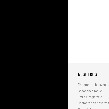
NOSOTROS
Te damos la bienvenid
Conócenos mejor
Entra / Regístrate
Contacta con nosotro
Mapa Web