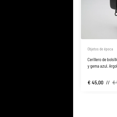
Objetos de época
Cerillero de bolsi
y gema azul. Argol
Europa
€ 45,00
//
€ 