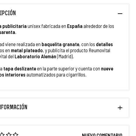
IPCIÓN
ra publicitaria
unisex fabricada en
España
alrededor de los
uarenta
.
ad viene realizada en
baquelita granate
, con los
detalles
os en
metal plateado
, y publicita el producto Reumovital
ital del
Laboratorio Alemán
(Madrid).
ta
tapa deslizante
en la parte superior y cuenta con
nueve
s interiores
automatizados para cigarrillos.
NFORMACIÓN
NUEVO COMENTARIO