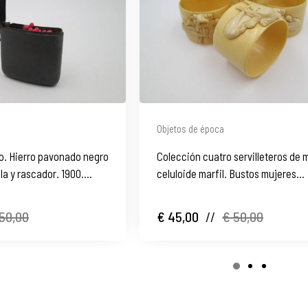
Objetos de época
llo. Hierro pavonado negro
Colección cuatro servilleteros de
la y rascador. 1900.
celuloide marfil. Bustos mujeres
modernistas
50,00
€ 45,00
//
€ 50,00