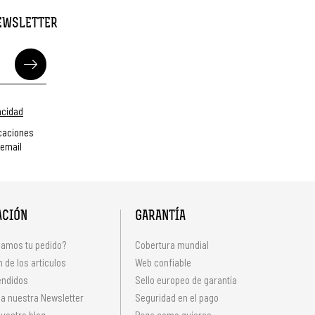
NEWSLETTER
vacidad
caciones
 email
ACIÓN
GARANTÍA
amos tu pedido?
Cobertura mundial
 de los artículos
Web confiable
endidos
Sello europeo de garantía
 a nuestra Newsletter
Seguridad en el pago
uestro blog
Paga como quieras