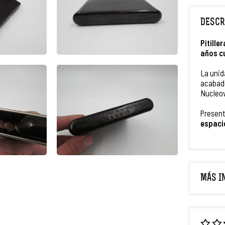
DESCR
Pitille
años c
La unid
acabad
Nucleov
Presen
espacio
MÁS I