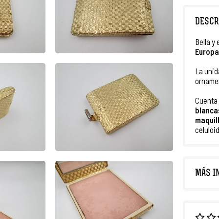
DESCR
Bella y
Europa
La unid
orname
Cuenta
blanca
maquil
celuloi
MÁS I