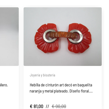
Joyería y bisutería
llero.
Hebilla de cinturón art decó en baquelita
naranja y metal plateado. Diseño floral.
1930
€ 81,00
//
€ 90,00