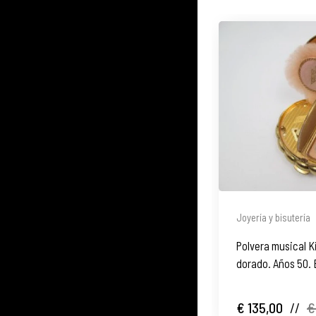
Joyería y bisutería
Polvera musical K
dorado. Años 50.
€ 135,00
//
€