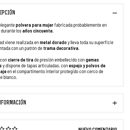
IPCIÓN
 elegante
polvera para mujer
fabricada probablemente en
durante los
años cincuenta
.
ad viene realizada en
metal dorado
y lleva toda su superficie
ntada con un patrón de
trama decorativa
.
 con
cierre de tira
de presión embellecido con
gemas
s
y dispone de tapas articuladas, con
espejo y polvos de
laje
en el compartimento interior protegido con cerco de
de blanco.
NFORMACIÓN
NUEVO COMENTARIO