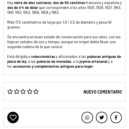
Hay
siete de diez centavos
,
dos de 50 céntimos
francesa y española y
dos de
1/4 de dólar
que corresponden a los años 1920, 1926, 1927, 1943,
1947, 1951, 1952, 1956, 1958 y 1963.
Mide 17,5 centímetros de largo por 1,9 / 2,5 de diámetro y pesa 40
gramos.
Se encuentra en buen estado de conservación para sus años, con las
lógicas señales de uso y tiempo, aunque en origen debía llevar una
segunda cadena de la que carece.
Está dirigida a
coleccionistas
y aficionados a las
pulseras antiguas de
plata de ley
, a las
pulseras de monedas
, a la
joyería artesanal
y a
los
accesorios y complementos antiguos
para
mujer
.
NUEVO COMENTARIO