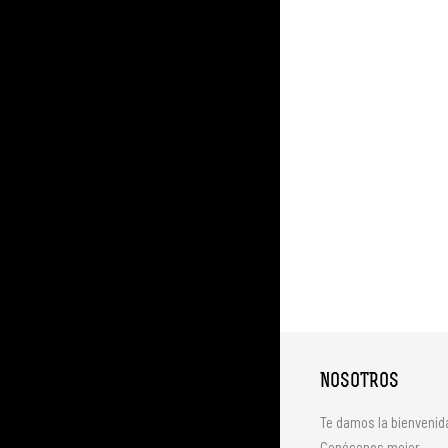
NOSOTROS
Te damos la bienvenid
Conócenos mejor