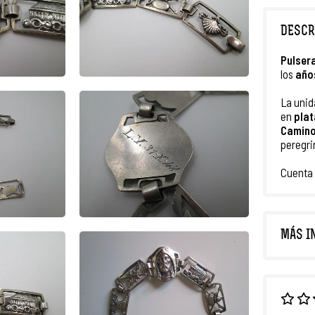
DESCR
Pulser
los
año
La unid
en
plat
Camino
peregri
Cuenta
MÁS I