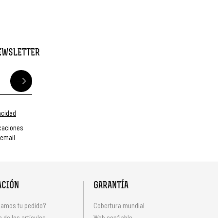
NEWSLETTER
vacidad
caciones
 email
ACIÓN
GARANTÍA
amos tu pedido?
Cobertura mundial
 de los artículos
Web confiable