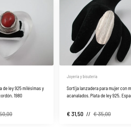
Joyería y bisutería
ta de ley 925 milésimas y
Sortija lanzadera para mujer con 
 cordón. 1980
acanalados. Plata de ley 925. Espa
50,00
€ 31,50
//
€ 35,00