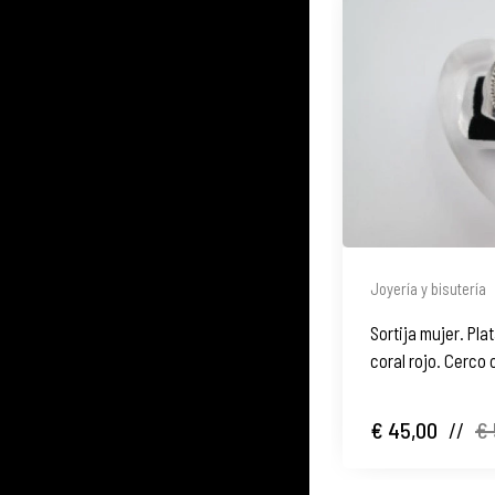
Joyería y bisutería
Sortija mujer. Pla
coral rojo. Cerco
€ 45,00
//
€ 