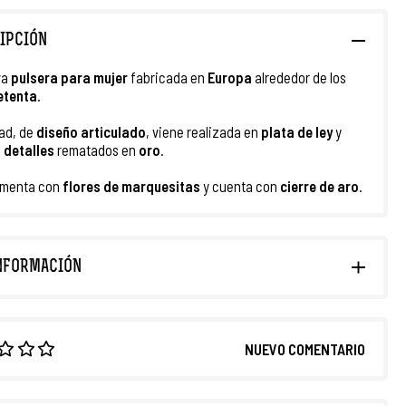
IPCIÓN
va
pulsera
para mujer
fabricada en
Europa
alrededor de los
etenta
.
ad, de
diseño articulado
, viene realizada en
plata de ley
y
s
detalles
rematados en
oro
.
amenta con
flores de marquesitas
y cuenta con
cierre de aro
.
NFORMACIÓN
NUEVO COMENTARIO