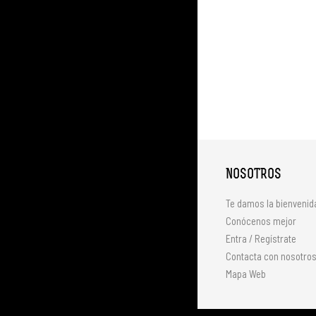
NOSOTROS
Te damos la bienvenid
Conócenos mejor
Entra / Regístrate
Contacta con nosotro
Mapa Web