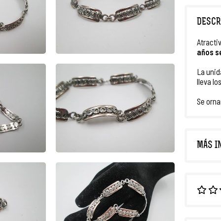
DESCR
Atracti
años s
La unid
lleva lo
Se orn
MÁS I