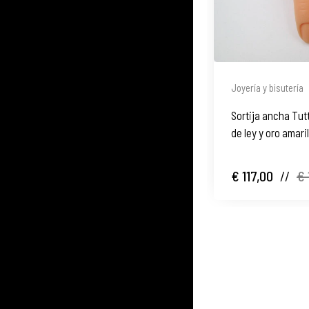
Joyería y bisutería
Sortija ancha Tutt
de ley y oro amaril
2000
€ 117,00
//
€ 