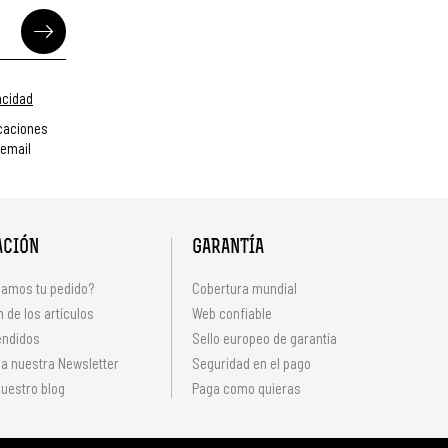
vacidad
caciones
 email
ACIÓN
GARANTÍA
amos tu pedido?
Cobertura mundial
 de los artículos
Web confiable
endidos
Sello europeo de garantía
 a nuestra Newsletter
Seguridad en el pago
uestro blog
Paga como quieras