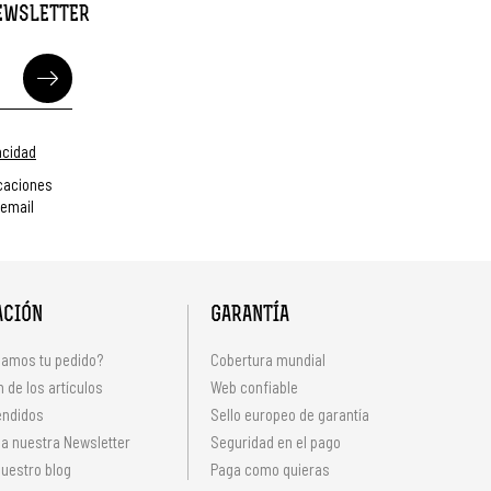
NEWSLETTER
vacidad
caciones
 email
ACIÓN
GARANTÍA
amos tu pedido?
Cobertura mundial
 de los artículos
Web confiable
endidos
Sello europeo de garantía
 a nuestra Newsletter
Seguridad en el pago
uestro blog
Paga como quieras