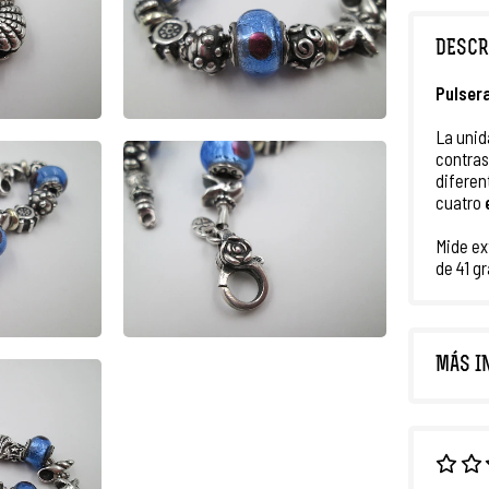
DESCR
Pulser
La unid
contra
diferen
cuatro
Mide ex
de 41 g
MÁS I