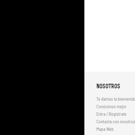
NOSOTROS
Te damos la bienvenid
Conócenos mejor
Entra / Regístrate
Contacta con nosotro
Mapa Web