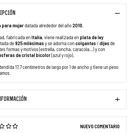
IPCIÓN
a para mujer
datada alrededor del año
2010
.
ad, fabricada en
Italia
, viene realizada en
plata de ley
stada de
925 milésimas
y se adorna con
colgantes
/
dijes
de
tes formas y motivos (estrella, concha, caracola...) y con
esferas de cristal bicolor
(azul y rojo).
tendida 17,7 centímetros de largo por 1 de ancho y tiene un peso
ramos.
NFORMACIÓN
NUEVO COMENTARIO