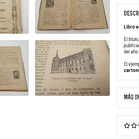
DESCR
Libro e
El título,
publica
del año
El ejem
carton
MÁS I