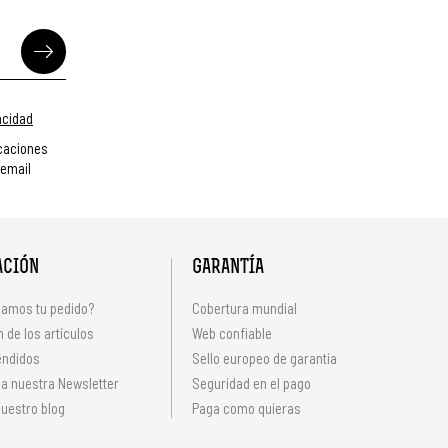
vacidad
caciones
 email
ACIÓN
GARANTÍA
amos tu pedido?
Cobertura mundial
 de los artículos
Web confiable
endidos
Sello europeo de garantía
 a nuestra Newsletter
Seguridad en el pago
uestro blog
Paga como quieras