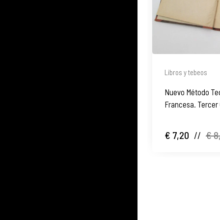
Libros y tebeos
Nuevo Método Teó
Francesa. Tercer 
€ 7,20
//
€ 8