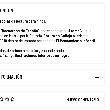
IPCIÓN
scolar de lectura
para niños.
 '
Recuerdos de España
', correspondiente al
tomo VII
, fue
do en Madrid por la Editorial
Saturnino Calleja
alrededor
1910
dentro del método pedagógico
El Pensamiento Infantil
.
plar, de
primera edición
y encuadernado en
é
, incluye
ilustraciones interiores en negro
.
NFORMACIÓN
NUEVO COMENTARIO