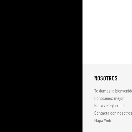
NOSOTROS
Te damos la bienvenid
Conócenos mejor
Entra / Regístrate
Contacta con nosotro
Mapa Web