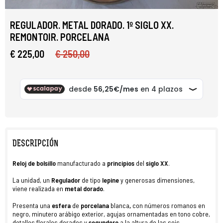
REGULADOR. METAL DORADO. 1º SIGLO XX.
REMONTOIR. PORCELANA
€ 225,00
€ 250,00
DESCRIPCIÓN
R
eloj
de
bolsillo
manufacturado a
principios
del
siglo XX
.
La unidad, un
Regulador
de tipo
lepine
y generosas dimensiones,
viene realizada en
metal dorado
.
Presenta una
esfera
de
porcelana
blanca
,
con números romanos en
negro,
minutero arábigo exterior, agujas ornamentadas en tono cobre,
detalles florales dorados y
segundero
a la altura de las seis.