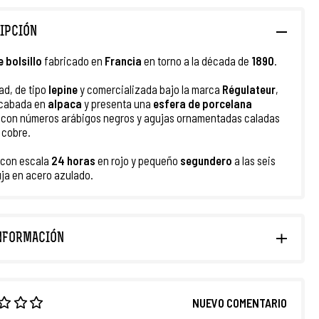
IPCIÓN
e bolsillo
fabricado en
Francia
en torno a la década de
1890
.
ad, de tipo
lepine
y comercializada bajo la marca
Régulateur
,
acabada en
alpaca
y presenta una
esfera de
porcelana
 con números arábigos negros y agujas ornamentadas caladas
 cobre.
 con escala
24 horas
en rojo y pequeño
segundero
a las seis
ja en acero azulado.
NFORMACIÓN
NUEVO COMENTARIO