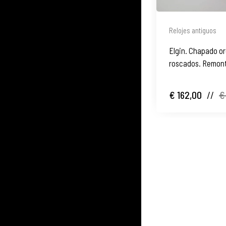
Relojes antiguos
Elgin. Chapado or
roscados. Remont
€ 162,00
//
€