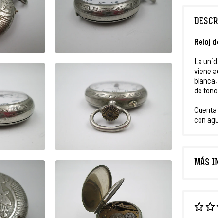
DESCR
Reloj d
La unid
viene 
blanca,
de tono
Cuenta
con agu
MÁS I