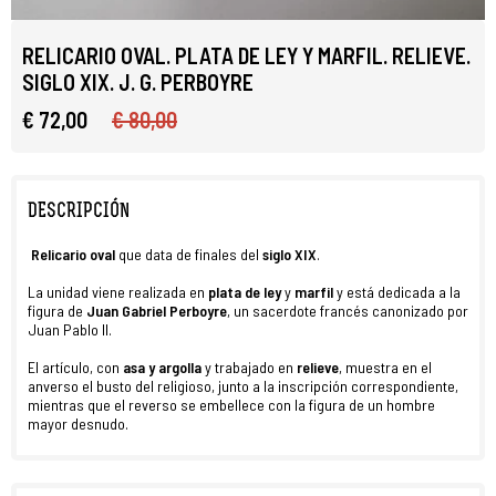
RELICARIO OVAL. PLATA DE LEY Y MARFIL. RELIEVE.
SIGLO XIX. J. G. PERBOYRE
€ 72,00
€ 80,00
DESCRIPCIÓN
Relicario
oval
que data de finales del
siglo XIX
.
La unidad viene realizada en
plata de ley
y
marfil
y está dedicada a la
figura de
Juan Gabriel Perboyre
, un sacerdote francés canonizado por
Juan Pablo II.
El artículo, con
asa y
argolla
y trabajado en
relieve
, muestra en el
anverso el busto del religioso, junto a la inscripción correspondiente,
mientras que el reverso se embellece con la figura de un hombre
mayor desnudo.