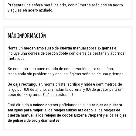
Presenta una esfera metálica gris, con números arábigos en negro
y agujas en acero azulado.
MÁS INFORMACIÓN
Monta un
mecanismo suizo
de
cuerda manual
sobre
15 gemas
e
incluye una
correa de cordón
doble con cierre de pestaña y adornos
metálicos.
Se encuentra en buen estado
de conservación para sus años,
trabajando sin problemas y con las lógicas señales de uso y tiempo.
De
caja rectangular
, monta cristal acrílico y mide 4 centímetros de
largo por 0,8 de ancho, sin incluir la corona, y 0,4 de grosor para un
peso de 12,4 gramos (104 con estuche).
Está dirigido a
coleccionistas
y aficionados a los
relojes de pulsera
antiguos para mujer
, a los
relojes suizos art decó
, a los
relojes de
cuerda manual
, a los
relojes de cóctel Eszeha Chopard
y a los
relojes
de pulsera de oro y diamantes
.