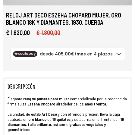
RELOJ ART DECÓ ESZEHA CHOPARD MUJER. ORO
BLANCO 18K Y DIAMANTES. 1930. CUERDA
€ 1.620,00
€ 1.800,00
DESCRIPCIÓN
Elegante
reloj
de
pulsera
para mujer
comercializado por la reconocida
firma suiza
Eszeha Chopard
alrededor de los
años treinta
.
La unidad, de
estilo Art Decó
y con el fondo a presión, lleva la caja
acabada en
oro blanco
de
18 quilates
y se adorna en el frontal con
18
diamantes
,
talla brillante
, así como
grabados vegetales y
geométricos
.