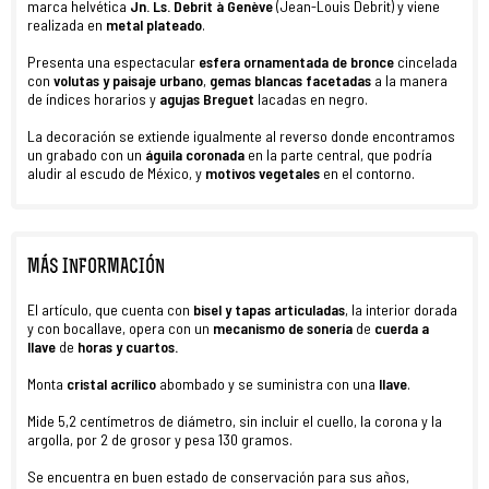
marca helvética
Jn. Ls. Debrit à Genève
(Jean-Louis Debrit) y viene
realizada en
metal
plateado
.
Presenta una espectacular
esfera ornamentada
de bronce
cincelada
con
volutas y paisaje urbano
,
gemas blancas facetadas
a la manera
de índices horarios y
agujas Breguet
lacadas en negro.
La decoración se extiende igualmente al reverso donde encontramos
un grabado con un
águila coronada
en la parte central, que podría
aludir al escudo de México, y
motivos vegetales
en el contorno.
MÁS INFORMACIÓN
El artículo, que cuenta con
bisel y
tapas
articuladas
, la interior dorada
y con bocallave, opera con un
mecanismo de sonería
de
cuerda a
llave
de
horas y cuartos.
Monta
cristal acrílico
abombado y se suministra con una
llave
.
Mide 5,2 centímetros de diámetro, sin incluir el cuello, la corona y la
argolla, por 2 de grosor y pesa 130 gramos.
Se encuentra en buen estado de conservación para sus años,