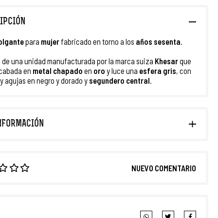
IPCIÓN
colgante
para
mujer
fabricado en torno a los
años
sesenta
.
a de una unidad manufacturada por la marca suiza
Khesar
que
acabada en
metal chapado
en
oro
y luce una
esfera gris
, con
 y agujas en negro y dorado y
segundero central
.
NFORMACIÓN
NUEVO COMENTARIO