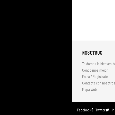
NOSOTROS
Te damos la bienvenid
Conócenos mejor
Entra / Regístrate
Contacta con nosotro
Mapa Web
Facebook
Twitter
I