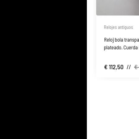
Relojes antiguos
Reloj bola transp
plateado. Cuerda 
€ 112,50
//
€