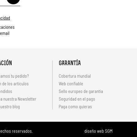
vacidad
caciones
 email
ACIÓN
GARANTÍA
amos tu pedido?
Cobertura mundial
 de los artículos
Web confiable
endidos
Sello europeo de garantía
 a nuestra Newsletter
Seguridad en el pago
uestro blog
Paga como quieras
rechos reservados.
diseño web SGM