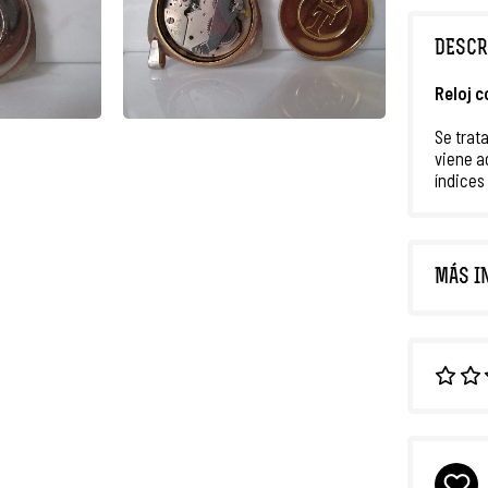
DESCR
Reloj 
Se trat
viene 
índices
MÁS I