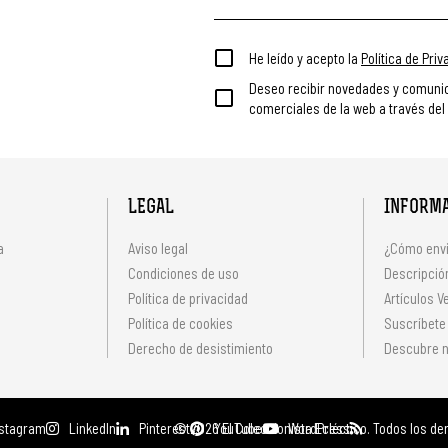
He leído y acepto la
Política de Pri
Deseo recibir novedades y comuni
comerciales de la web a través del
LEGAL
INFORM
a
Aviso legal
¿Cómo envi
Condiciones de uso
Descripción
Política de privacidad
Artículos V
s
Política de cookies
Suscríbete
Derecho de desistimiento
Descubre n
nstagram
LinkedIn
Pinterest
© 2026 El Coleccionista Ecléctico.
YouTube
WordPress
Todos los de