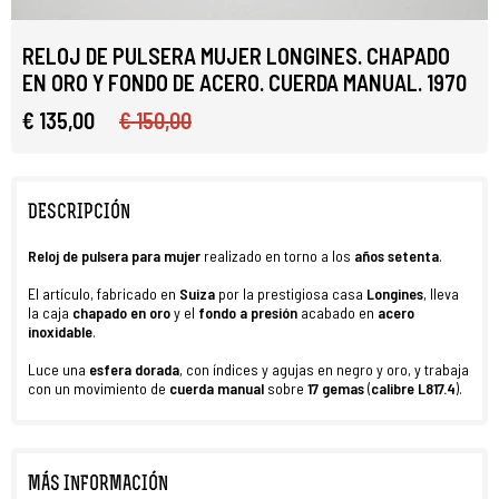
RELOJ DE PULSERA MUJER LONGINES. CHAPADO
EN ORO Y FONDO DE ACERO. CUERDA MANUAL. 1970
€ 135,00
€ 150,00
DESCRIPCIÓN
Reloj de pulsera
para
mujer
realizado en torno a los
años setenta
.
El artículo, fabricado en
Suiza
por la prestigiosa casa
Longines
, lleva
la caja
chapado en oro
y el
fondo a presión
acabado en
acero
inoxidable
.
Luce una
esfera
dorada
, con índices y agujas en negro y oro, y trabaja
con un movimiento de
cuerda manual
sobre
17 gemas
(
calibre L817.4
).
MÁS INFORMACIÓN