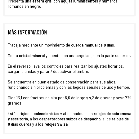
Presenta una
esfera gris
, con
agujas luminiscentes
y números
romanos en negro.
MÁS INFORMACIÓN
Trabaja mediante un movimiento de
cuerda manual
de
8 días
.
Monta
cristal mineral
y cuenta con una
argolla
fija
en la parte superior.
En el reverso lleva los controles para realizar los ajustes horarios,
cargar la unidad y parar / desactivar el timbre.
Se encuentra en buen estado de conservación para sus años,
funcionando sin problemas y con las lógicas señales de uso y tiempo.
Mide 13,1 centímetros de alto por 8,6 de largo y 4,2 de grosor y pesa 724
gramos.
Está dirigido a
coleccionistas
y aficionados a los
relojes de sobremesa
y escritorio
, a los
despertadores suizos de
despacho
, a los
relojes de
8 días cuerda
y a los
relojes Swiza
.